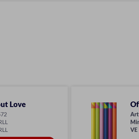
out Love
Of
572
Art
RLL
Mi
RLL
VE