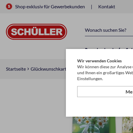
Shop exklusiv für Gewerbekunden
Kontakt
Raucherbedarf
Sc
Wir verwenden Cookies
Wir können diese zur Analyse 
Startseite
Glückwunschkarten & Papeterie
Geschenktasch
und Ihnen ein großartiges Web
Einstellungen.
Meh