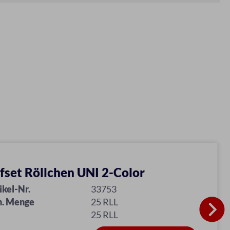
fset Röllchen UNI 2-Color
ikel-Nr.
33753
n. Menge
25 RLL
25 RLL