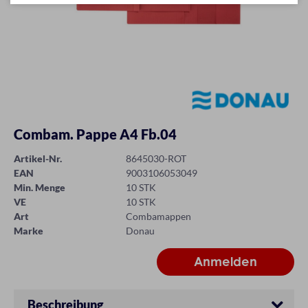
Combam. Pappe A4 Fb.04
Artikel-Nr.
8645030-ROT
EAN
9003106053049
Min. Menge
10 STK
VE
10 STK
Art
Combamappen
Marke
Donau
Beschreibung