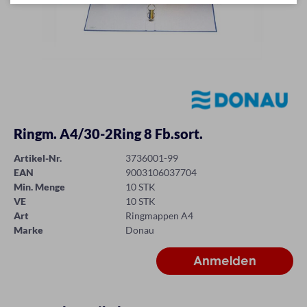
Ringm. A4/30-2Ring 8 Fb.sort.
Artikel-Nr.
3736001-99
EAN
9003106037704
Min. Menge
10 STK
VE
10 STK
Art
Ringmappen A4
Marke
Donau