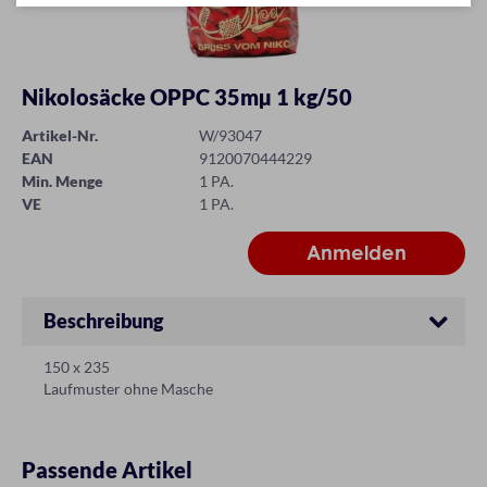
Nikolosäcke OPPC 35mµ 1 kg/50
Artikel-Nr.
W/93047
EAN
9120070444229
Min. Menge
1 PA.
VE
1 PA.
Beschreibung
150 x 235
Laufmuster ohne Masche
Passende Artikel