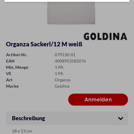
Organza Sackerl/12 M weiß
Artikel-Nr.
079130-01
EAN
4008953585076
Min. Menge
1 PA
VE
1 PA
Art
Organza
Marke
Goldina
Beschreibung
18 x 13 cm