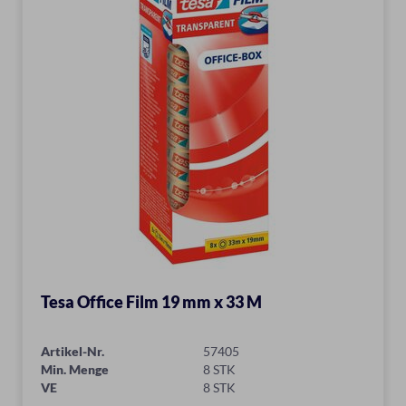
Tesa Office Film 19 mm x 33 M
Artikel-Nr.
57405
Min. Menge
8 STK
VE
8 STK