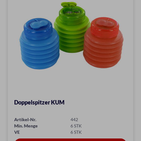
Doppelspitzer KUM
Artikel-Nr.
442
Min. Menge
6 STK
VE
6 STK