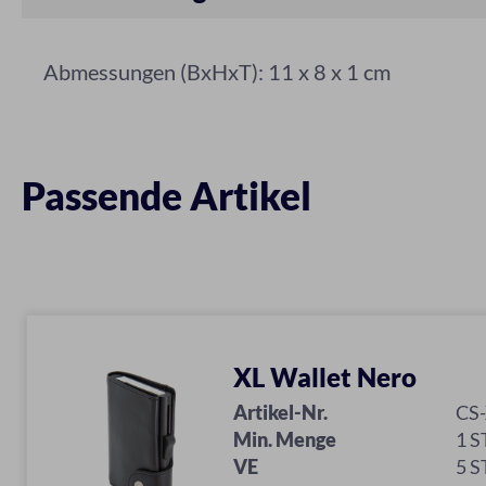
Abmessungen (BxHxT): 11 x 8 x 1 cm
Passende Artikel
XL Wallet Nero
Artikel-Nr.
CS
Min. Menge
1 S
VE
5 S