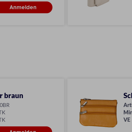
r braun
Sc
10BR
Art
TK
Min
TK
VE