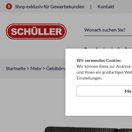
Shop exklusiv für Gewerbekunden
Kontakt
Raucherbedarf
Sc
Wir verwenden Cookies
Wir können diese zur Analyse 
Startseite
Mehr
Geldbörsen, Kleinlederware, Schlüsselanh
und Ihnen ein großartiges Web
Einstellungen.
Meh