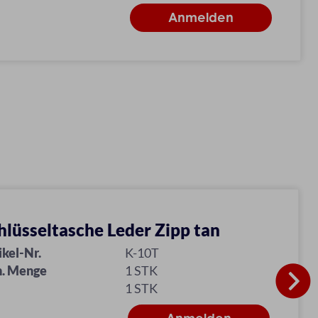
hlüsseltasche Leder Zipp tan
ikel-Nr.
K-10T
. Menge
1 STK
1 STK