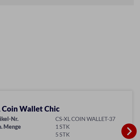
 Coin Wallet Chic
ikel-Nr.
CS-XL COIN WALLET-37
n. Menge
1 STK
5 STK