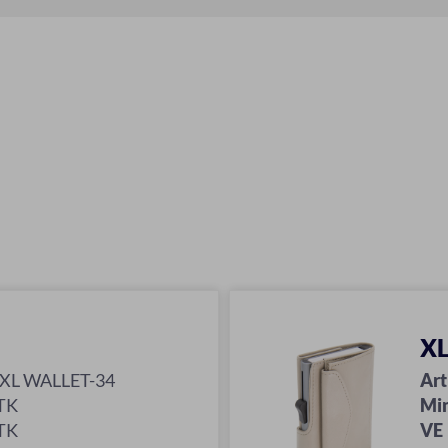
XL
-XL WALLET-34
Art
TK
Mi
TK
VE