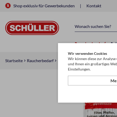
Shop exklusiv für Gewerbekunden
Kontakt
Raucherbedarf
Sc
Wir verwenden Cookies
Wir können diese zur Analyse 
Startseite
Raucherbedarf
Raucherzubehör
(Wasser-) Pfe
und Ihnen ein großartiges Web
Einstellungen.
Meh