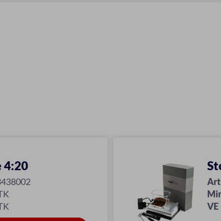
 4:20
St
3438002
Art
TK
Mi
TK
VE