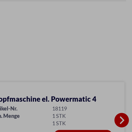
opfmaschine el. Powermatic 4
ikel-Nr.
18119
n. Menge
1 STK
1 STK