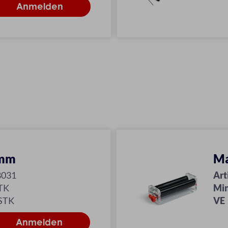
 mm
Ma
8031
Art
TK
Min
 STK
VE