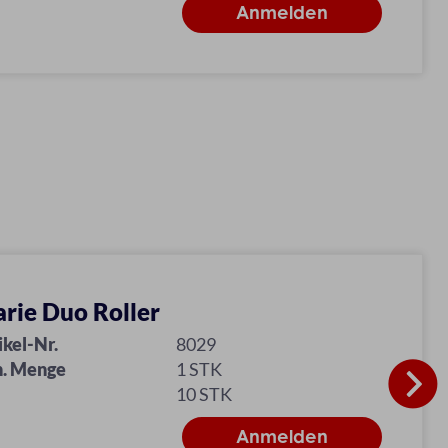
rie Duo Roller
ikel-Nr.
8029
. Menge
1 STK
10 STK