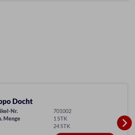
ppo Docht
ikel-Nr.
701002
n. Menge
1 STK
24 STK