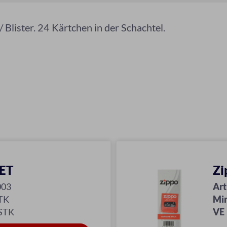
/ Blister. 24 Kärtchen in der Schachtel.
JET
Zi
003
Art
TK
Mi
 STK
VE