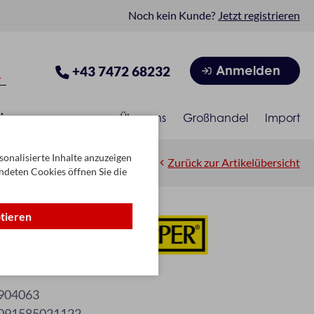
Noch kein Kunde?
Jetzt registrieren
Anmelden
+43 7472 68232
isonen
Über uns
Großhandel
Import
onalisierte Inhalte anzuzeigen
Zurück zur Artikelübersicht
ndeten Cookies öffnen Sie die
ptieren
eine /9er
904063
091585021122