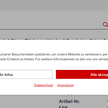
hule & Büro
Glückwunschkarten & Papeterie
Mehr
Sa
unserer Besucherdaten platzieren, um unsere Website zu verbessern, pers
behör
site-Erlebnis zu bieten. Für weitere Informationen zu den von uns verwe
r Infos
Alle akze
Datenschutz
Impressum
Clipper Feuerst
Artikel-Nr.
EAN