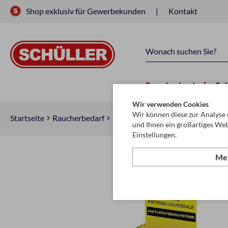
Shop exklusiv für Gewerbekunden
Kontakt
Raucherbedarf
Sc
Wir verwenden Cookies
Wir können diese zur Analyse 
Startseite
Raucherbedarf
Raucherzubehör
Feuerzeug-Zu
und Ihnen ein großartiges Web
Einstellungen.
Meh