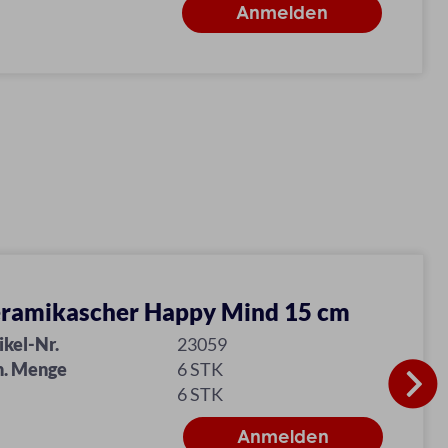
ramikascher Happy Mind 15 cm
ikel-Nr.
23059
n. Menge
6 STK
6 STK