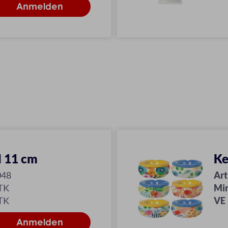
l 11 cm
Ke
048
Art
TK
Mi
TK
VE