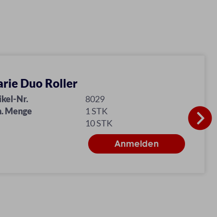
rie Duo Roller
ikel-Nr.
8029
. Menge
1 STK
10 STK