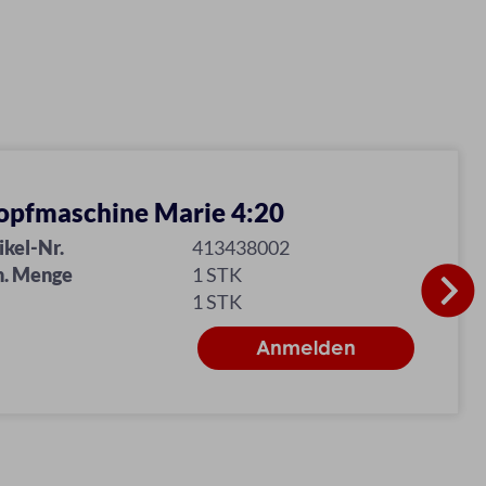
opfmaschine Marie 4:20
ikel-Nr.
413438002
n. Menge
1 STK
1 STK