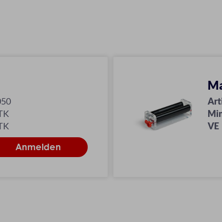
Ma
050
Art
TK
Min
TK
VE