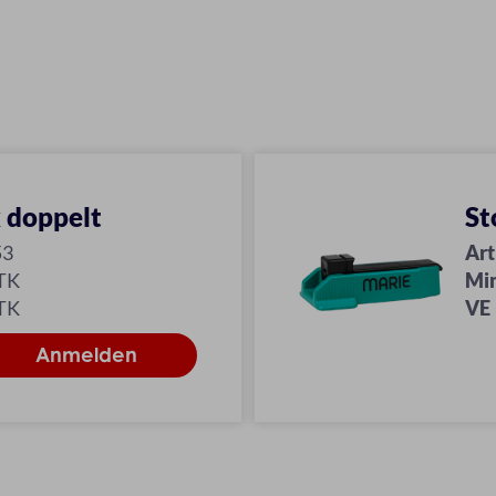
 doppelt
St
53
Art
TK
Mi
TK
VE