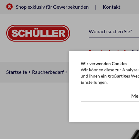
Shop exklusiv für Gewerbekunden
Kontakt
Raucherbedarf
Sc
Wir verwenden Cookies
Wir können diese zur Analyse 
Startseite
Raucherbedarf
Raucherzubehör
(Wasser-) Pfe
und Ihnen ein großartiges Web
Einstellungen.
Meh