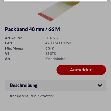
Packband 48 mm / 66 M
Artikel-Nr.
50169-2
EAN
4250898801791
Min. Menge
6 STK
VE
36 STK
Art
Klebebänder
Beschreibung
transparent, leise, extrastark