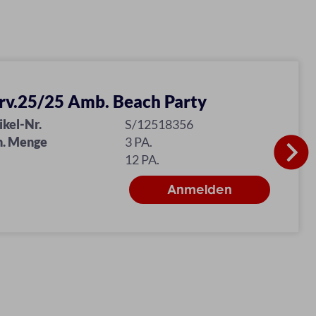
rv.25/25 Amb. Beach Party
ikel-Nr.
S/12518356
n. Menge
3 PA.
12 PA.