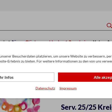
hule & Büro
Glückwunschkarten & Papeterie
Mehr
Sa
unserer Besucherdaten platzieren, um unsere Website zu verbessern, pers
rvietten 25 x 25 cm
site-Erlebnis zu bieten. Für weitere Informationen zu den von uns verwe
r Infos
Alle akze
Datenschutz
Impressum
Serv. 25/25 Krei