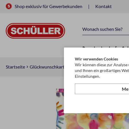
Shop exklusiv für Gewerbekunden
Kontakt
Raucherbedarf
Sc
Wir verwenden Cookies
Wir können diese zur Analyse 
Startseite
Glückwunschkarten & Papeterie
Servietten
Se
und Ihnen ein großartiges Web
Einstellungen.
Meh