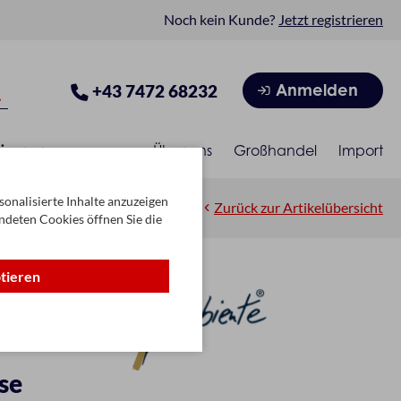
Noch kein Kunde?
Jetzt registrieren
Anmelden
+43 7472 68232
isonen
Über uns
Großhandel
Import
onalisierte Inhalte anzuzeigen
Zurück zur Artikelübersicht
ndeten Cookies öffnen Sie die
ptieren
se