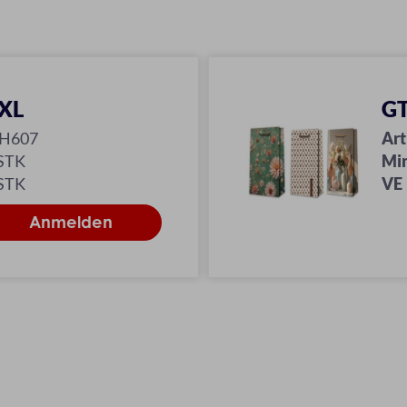
 XL
GT
-H607
Art
 STK
Mi
 STK
VE