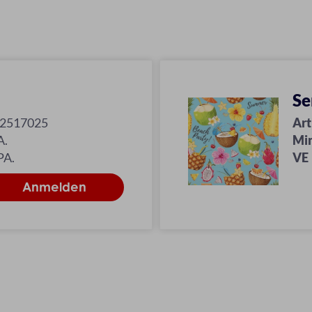
Se
12517025
Art
A.
Mi
PA.
VE