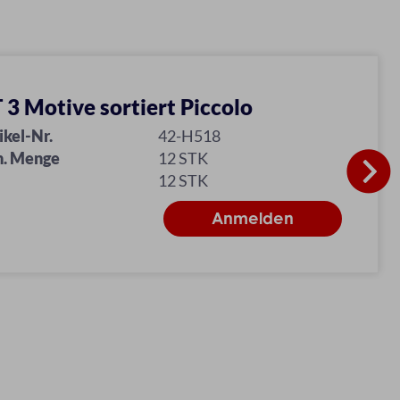
 3 Motive sortiert Piccolo
ikel-Nr.
42-H518
n. Menge
12 STK
12 STK