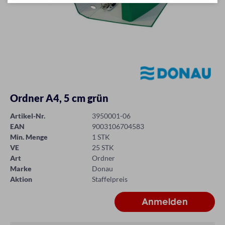
Ordner A4, 5 cm grün
Artikel-Nr.
3950001-06
EAN
9003106704583
Min. Menge
1 STK
VE
25 STK
Art
Ordner
Marke
Donau
Aktion
Staffelpreis