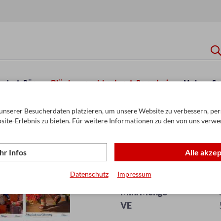
hule & Büro
Glückwunschkarten & Papeterie
Mehr
Sa
unserer Besucherdaten platzieren, um unsere Website zu verbessern, pers
ente & Boxen
Karten
site-Erlebnis zu bieten. Für weitere Informationen zu den von uns verwe
r Infos
Alle akze
Meckikarten sor
Datenschutz
Impressum
Artikel-Nr.
Min. Menge
VE