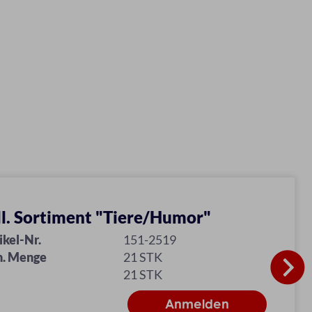
ll. Sortiment "Tiere/Humor"
ikel-Nr.
151-2519
n. Menge
21 STK
21 STK