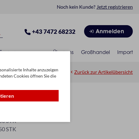
Noch kein Kunde?
Jetzt registrieren
Anmelden
+43 7472 68232
isonen
Über uns
Großhandel
Import
onalisierte Inhalte anzuzeigen
Zurück zur Artikelübersicht
ndeten Cookies öffnen Sie die
ptieren
tiert
106
50 STK
50 STK