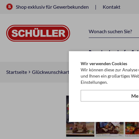
Shop exklusiv für Gewerbekunden
Kontakt
Raucherbedarf
Sc
Wir verwenden Cookies
Wir können diese zur Analyse 
Startseite
Glückwunschkarten & Papeterie
Karten, Sortim
und Ihnen ein großartiges Web
Einstellungen.
Meh