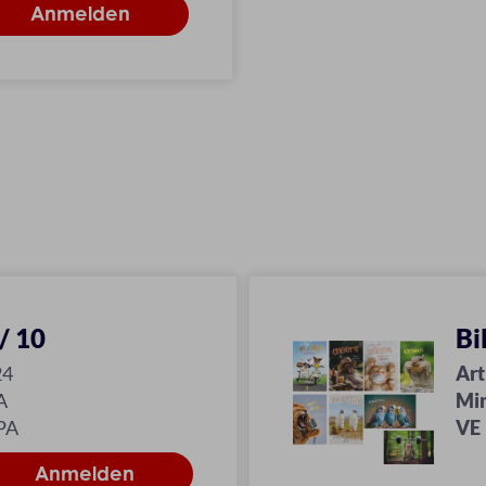
/ 10
Bi
24
Art
A
Mi
PA
VE