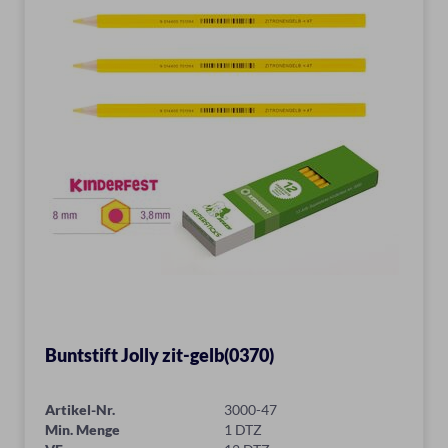
Buntstift Jolly zit-gelb(0370)
Artikel-Nr.
3000-47
Min. Menge
1 DTZ