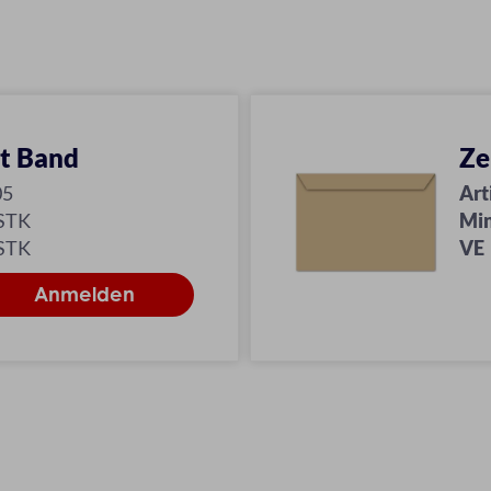
t Band
Ze
05
Art
 STK
Min
 STK
VE