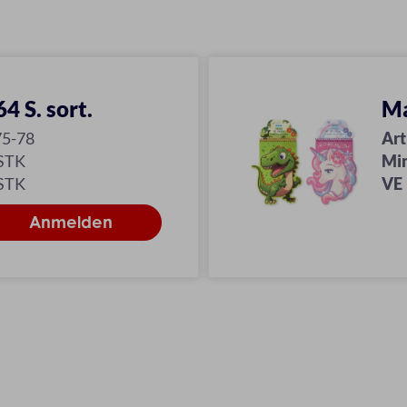
4 S. sort.
Ma
75-78
Art
 STK
Mi
 STK
VE