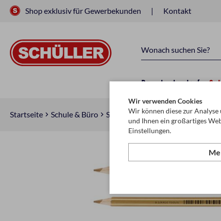
Shop exklusiv für Gewerbekunden
Kontakt
Raucherbedarf
Sc
Wir verwenden Cookies
Wir können diese zur Analyse 
Startseite
Schule & Büro
Schreiben, Zeichnen & Korrigiere
und Ihnen ein großartiges Web
Einstellungen.
Meh