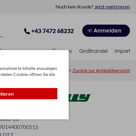
Noch kein Kunde?
Jetzt registrieren
Anmelden
+43 7472 68232
isonen
Über uns
Großhandel
Import
onalisierte Inhalte anzuzeigen
Zurück zur Artikelübersicht
ndeten Cookies öffnen Sie die
ptieren
old (0303)
3000-26
9014400700515
1 DTZ