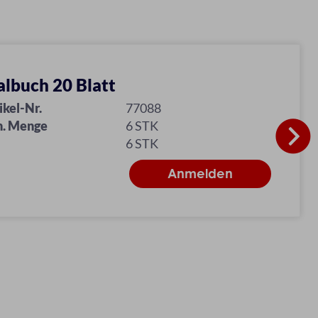
lbuch 20 Blatt
ikel-Nr.
77088
n. Menge
6 STK
6 STK