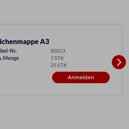
ichenmappe A3
ikel-Nr.
85013
. Menge
1 STK
25 STK