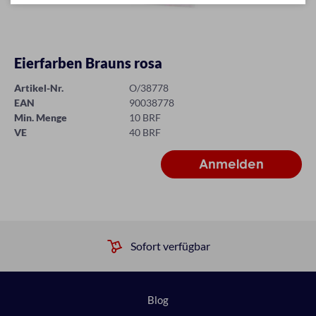
Eierfarben Brauns rosa
Artikel-Nr.
O/38778
EAN
90038778
Min. Menge
10 BRF
VE
40 BRF
Sofort verfügbar
Blog