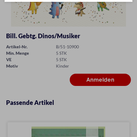
Bill. Gebtg. Dinos/Musiker
Artikel-Nr.
B/51-10900
Min. Menge
5 STK
VE
5 STK
Motiv
Kinder
Passende Artikel