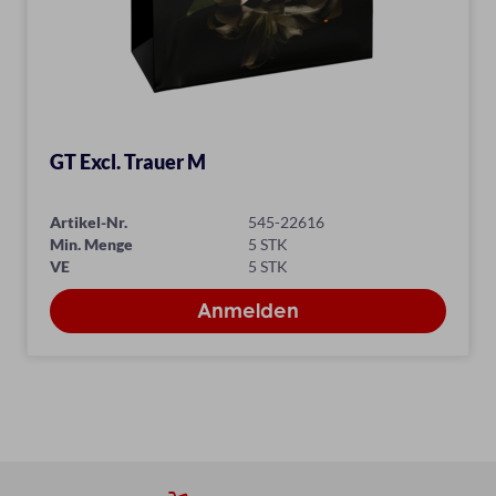
GT Excl. Trauer M
Artikel-Nr.
545-22616
Min. Menge
5 STK
VE
5 STK