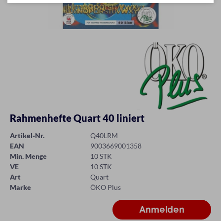
Rahmenhefte Quart 40 liniert
Artikel-Nr.
Q40LRM
EAN
9003669001358
Min. Menge
10 STK
VE
10 STK
Art
Quart
Marke
ÖKO Plus