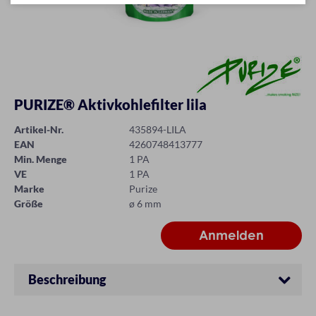
PURIZE® Aktivkohlefilter lila
Artikel-Nr.
435894-LILA
EAN
4260748413777
Min. Menge
1 PA
VE
1 PA
Marke
Purize
Größe
ø 6 mm
Beschreibung