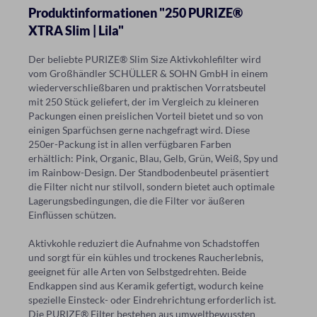
Produktinformationen "250 PURIZE®
XTRA Slim | Lila"
Der beliebte PURIZE® Slim Size Aktivkohlefilter wird
vom Großhändler SCHÜLLER & SOHN GmbH in einem
wiederverschließbaren und praktischen Vorratsbeutel
mit 250 Stück geliefert, der im Vergleich zu kleineren
Packungen einen preislichen Vorteil bietet und so von
einigen Sparfüchsen gerne nachgefragt wird. Diese
250er-Packung ist in allen verfügbaren Farben
erhältlich: Pink, Organic, Blau, Gelb, Grün, Weiß, Spy und
im Rainbow-Design. Der Standbodenbeutel präsentiert
die Filter nicht nur stilvoll, sondern bietet auch optimale
Lagerungsbedingungen, die die Filter vor äußeren
Einflüssen schützen.
Aktivkohle reduziert die Aufnahme von Schadstoffen
und sorgt für ein kühles und trockenes Raucherlebnis,
geeignet für alle Arten von Selbstgedrehten. Beide
Endkappen sind aus Keramik gefertigt, wodurch keine
spezielle Einsteck- oder Eindrehrichtung erforderlich ist.
Die PURIZE® Filter bestehen aus umweltbewussten