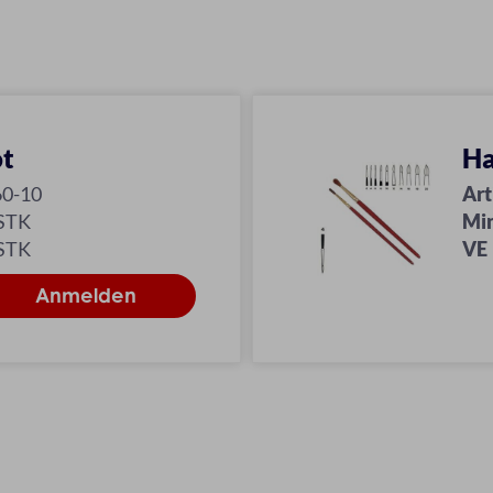
ot
Ha
60-10
Art
 STK
Mi
 STK
VE