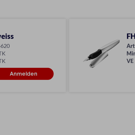
eiss
FH
4620
Art
TK
Mi
TK
VE