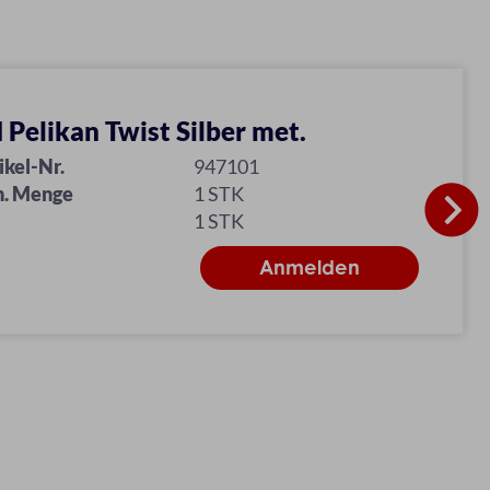
 Pelikan Twist Silber met.
ikel-Nr.
947101
n. Menge
1 STK
1 STK