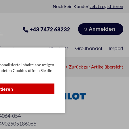
Noch kein Kunde?
Jetzt registrieren
Anmelden
+43 7472 68232
isonen
Über uns
Großhandel
Import
onalisierte Inhalte anzuzeigen
Zurück zur Artikelübersicht
ndeten Cookies öffnen Sie die
ptieren
r M 2,0 silber
4064-054
4902505186066