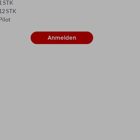
1 STK
12 STK
Pilot