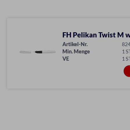
FH Pelikan Twist M w
Artikel-Nr.
82
Min. Menge
1 S
VE
1 S