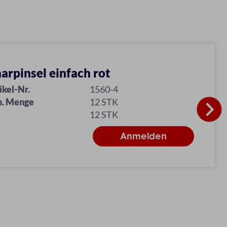
arpinsel einfach rot
ikel-Nr.
1560-4
n. Menge
12 STK
12 STK