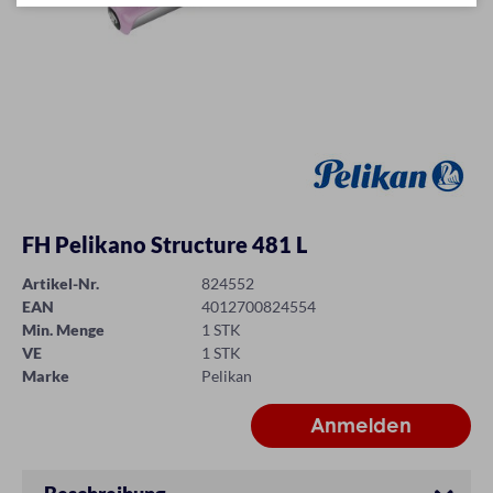
FH Pelikano Structure 481 L
Artikel-Nr.
824552
EAN
4012700824554
Min. Menge
1 STK
VE
1 STK
Marke
Pelikan