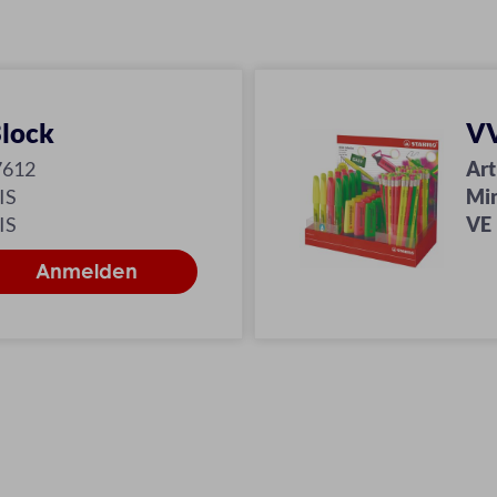
Block
VV
7612
Art
IS
Mi
IS
VE