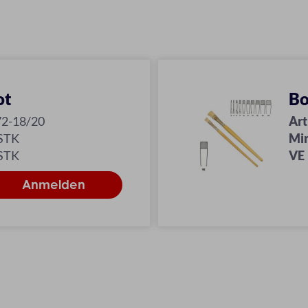
ot
Bo
72-18/20
Art
 STK
Mi
 STK
VE