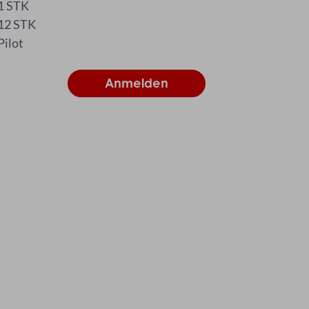
1 STK
12 STK
Pilot