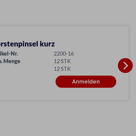
rstenpinsel kurz
ikel-Nr.
2200-16
n. Menge
12 STK
12 STK