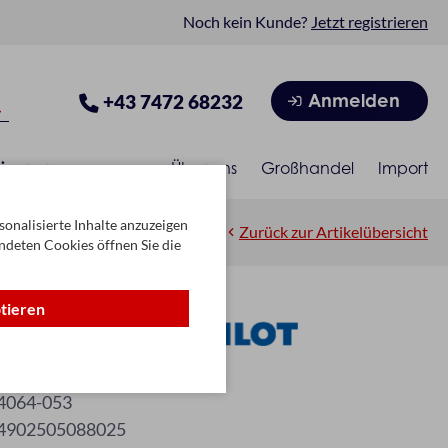
Noch kein Kunde?
Jetzt registrieren
Anmelden
+43 7472 68232
isonen
Über uns
Großhandel
Import
onalisierte Inhalte anzuzeigen
Zurück zur Artikelübersicht
ndeten Cookies öffnen Sie die
ptieren
r M 2,0 gold
4064-053
4902505088025