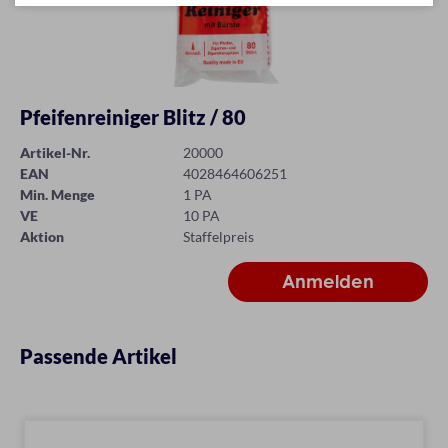
Pfeifenreiniger Blitz / 80
Artikel-Nr.
20000
EAN
4028464606251
Min. Menge
1 PA
VE
10 PA
Aktion
Staffelpreis
Passende Artikel