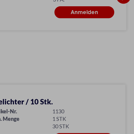
elichter / 10 Stk.
ikel-Nr.
1130
. Menge
1 STK
30 STK