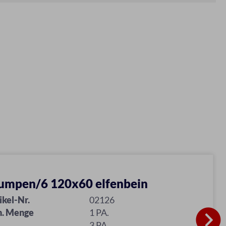
umpen/6 120x60 elfenbein
ikel-Nr.
02126
n. Menge
1 PA.
3 PA.