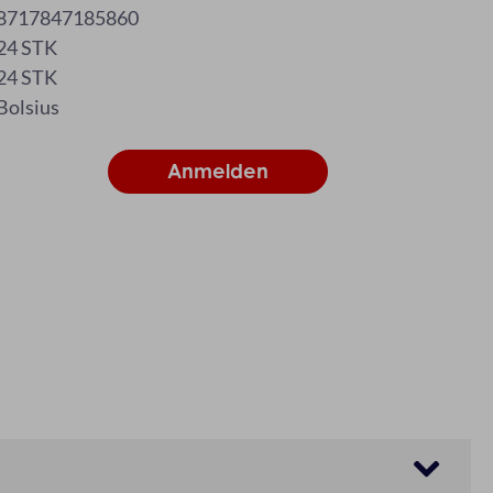
8717847185860
24 STK
24 STK
Bolsius