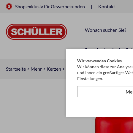
Shop exklusiv für Gewerbekunden
Kontakt
Raucherbedarf
Sc
Wir verwenden Cookies
Wir können diese zur Analyse 
Startseite
Mehr
Kerzen
Grablichter
und Ihnen ein großartiges Web
Einstellungen.
Meh