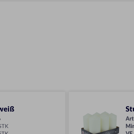
 weiß
St
6
Art
 STK
Mi
 STK
VE