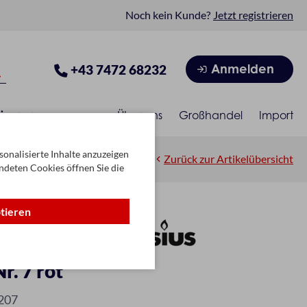
Noch kein Kunde?
Jetzt registrieren
Anmelden
+43 7472 68232
isonen
Über uns
Großhandel
Import
onalisierte Inhalte anzuzeigen
Zurück zur Artikelübersicht
ndeten Cookies öffnen Sie die
ptieren
r. 7 rot
207