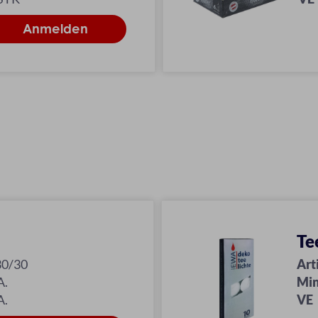
Te
30/30
Art
A.
Min
A.
VE