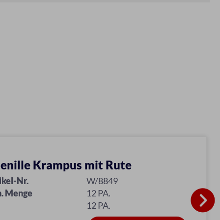
enille Krampus mit Rute
ikel-Nr.
W/8849
. Menge
12 PA.
12 PA.