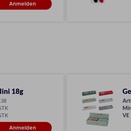
ini 18g
Ge
138
Art
 STK
Min
 STK
VE