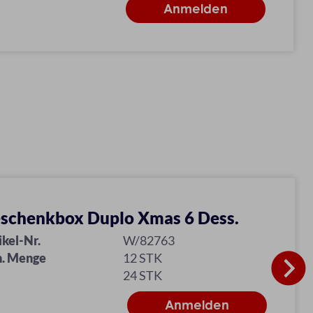
schenkbox Duplo Xmas 6 Dess.
ikel-Nr.
W/82763
. Menge
12 STK
24 STK