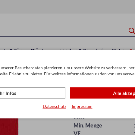
hule & Büro
Glückwunschkarten & Papeterie
Mehr
Sa
unserer Besucherdaten platzieren, um unsere Website zu verbessern, pers
site-Erlebnis zu bieten. Für weitere Informationen zu den von uns verwe
r Infos
Alle akze
Krepp Krampuss
Datenschutz
Impressum
Artikel-Nr.
EAN
Min. Menge
VE