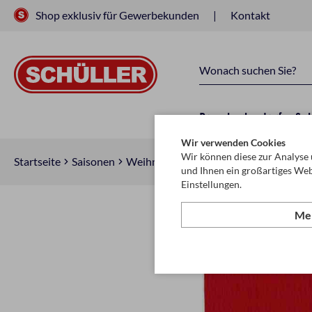
Shop exklusiv für Gewerbekunden
Kontakt
Raucherbedarf
Sc
Wir verwenden Cookies
Wir können diese zur Analyse 
Startseite
Saisonen
Weihnachten
Säcke
und Ihnen ein großartiges Web
Einstellungen.
Meh