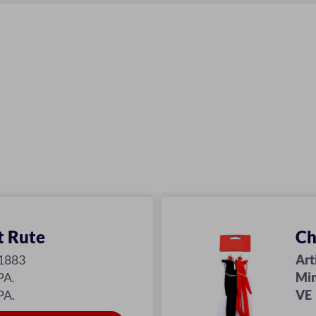
t Rute
Ch
1883
Art
PA.
Min
PA.
VE