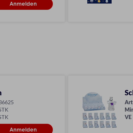
m
Sc
36625
Art
 STK
Mi
 STK
VE