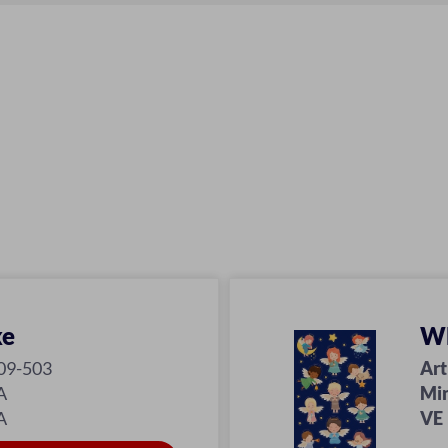
ke
Wh
09-503
Art
A
Mi
A
VE