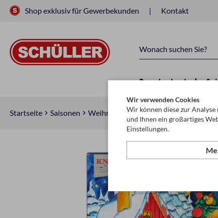
Shop exklusiv für Gewerbekunden
Kontakt
Raucherbedarf
Sc
Wir verwenden Cookies
Wir können diese zur Analyse 
Startseite
Saisonen
Weihnachten
Adventkalender
und Ihnen ein großartiges Web
Einstellungen.
Meh