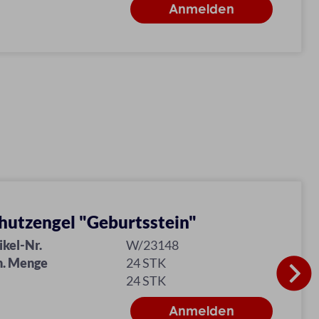
hutzengel "Geburtsstein"
ikel-Nr.
W/23148
n. Menge
24 STK
24 STK