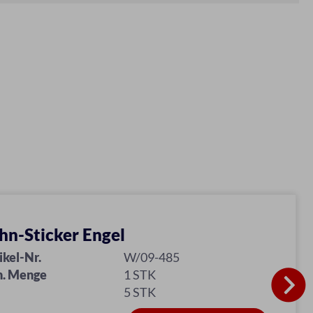
n-Sticker Engel
ikel-Nr.
W/09-485
n. Menge
1 STK
5 STK