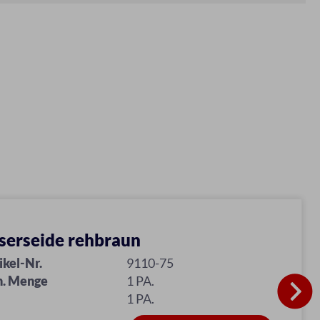
serseide rehbraun
ikel-Nr.
9110-75
n. Menge
1 PA.
1 PA.