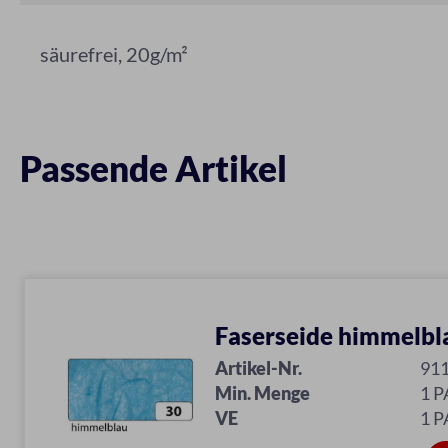
säurefrei, 20g/m²
Passende Artikel
Faserseide himmelbl
Artikel-Nr.
91
Min. Menge
1 P
VE
1 P