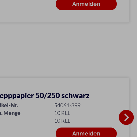
epppapier 50/250 schwarz
ikel-Nr.
54061-399
n. Menge
10 RLL
10 RLL