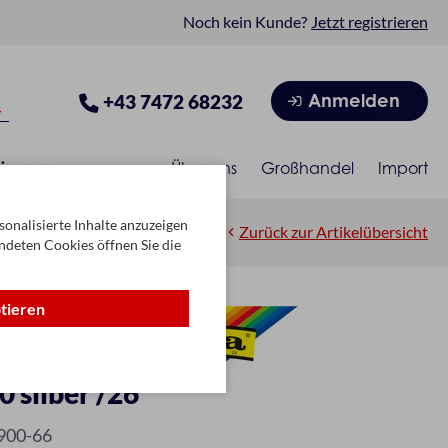
Noch kein Kunde?
Jetzt registrieren
Anmelden
+43 7472 68232
isonen
Über uns
Großhandel
Import
onalisierte Inhalte anzuzeigen
Zurück zur Artikelübersicht
ndeten Cookies öffnen Sie die
ptieren
 silber /26
900-66