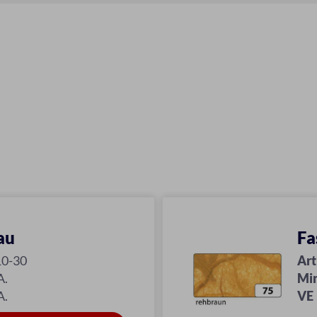
au
Fa
10-30
Art
A.
Mi
A.
VE