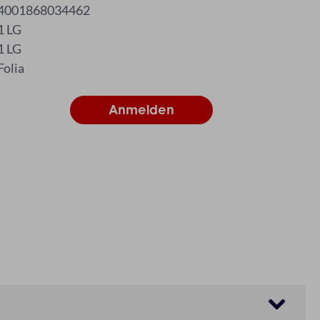
4001868034462
1 LG
1 LG
Folia