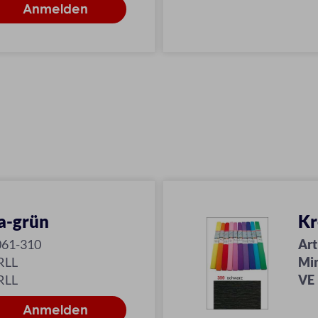
a-grün
Kr
061-310
Art
RLL
Mi
RLL
VE