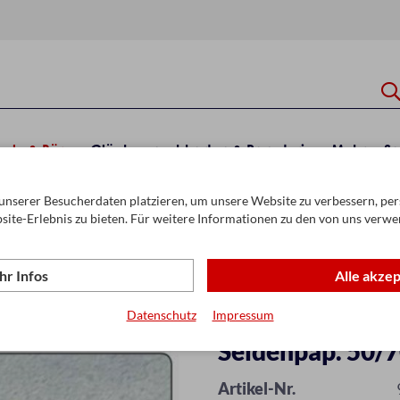
hule & Büro
Glückwunschkarten & Papeterie
Mehr
Sa
unserer Besucherdaten platzieren, um unsere Website zu verbessern, pers
site-Erlebnis zu bieten. Für weitere Informationen zu den von uns verwe
r Infos
Alle akze
Datenschutz
Impressum
Seidenpap. 50/70
Artikel-Nr.