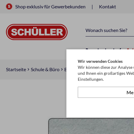
Shop exklusiv für Gewerbekunden
Kontakt
Raucherbedarf
Sc
Wir verwenden Cookies
Wir können diese zur Analyse 
Startseite
Schule & Büro
Basteln
Seidenpapier
und Ihnen ein großartiges Web
Einstellungen.
Meh