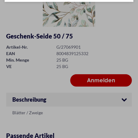
Geschenk-Seide 50 / 75
Artikel-Nr.
G/27069901
EAN
8004839125332
Min. Menge
25 BG
VE
25 BG
Beschreibung
Blätter / Zweige
Passende Artikel