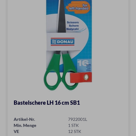
Bastelschere LH 16 cm SB1
Artikel-Nr.
7922001L
Min. Menge
1 STK
VE
12 STK