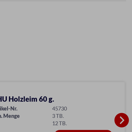
U Holzleim 60 g.
ikel-Nr.
45730
n. Menge
3 TB.
12 TB.