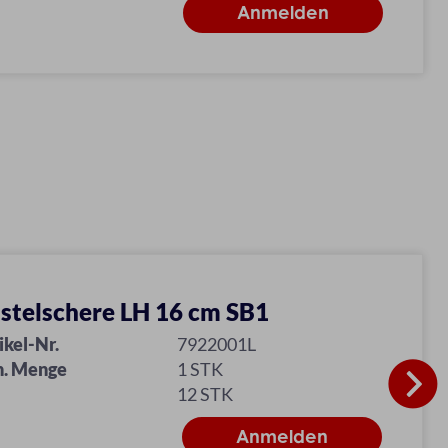
stelschere LH 16 cm SB1
ikel-Nr.
7922001L
n. Menge
1 STK
12 STK