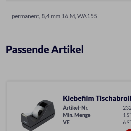
permanent, 8,4 mm 16 M, WA155
Passende Artikel
Klebefilm Tischabrol
Artikel-Nr.
23
Min. Menge
1 S
VE
6 S