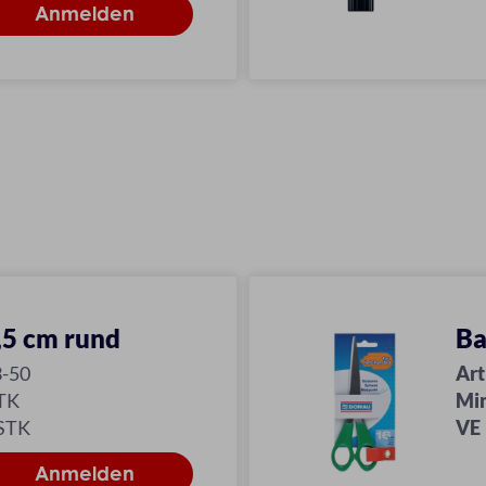
,5 cm rund
Ba
3-50
Art
TK
Mi
 STK
VE