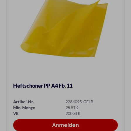
Heftschoner PP A4 Fb. 11
Artikel-Nr.
2284095-GELB
Min. Menge
25 STK
VE
200 STK