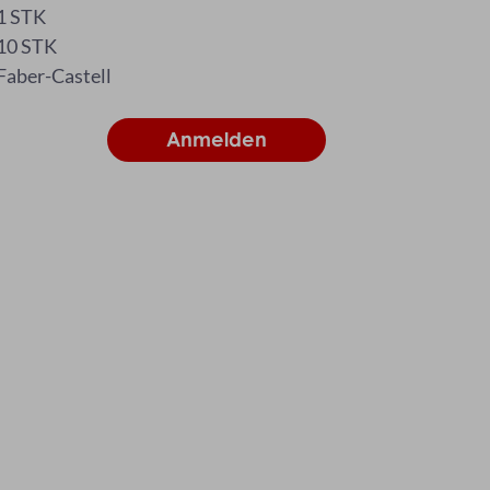
1 STK
10 STK
Faber-Castell