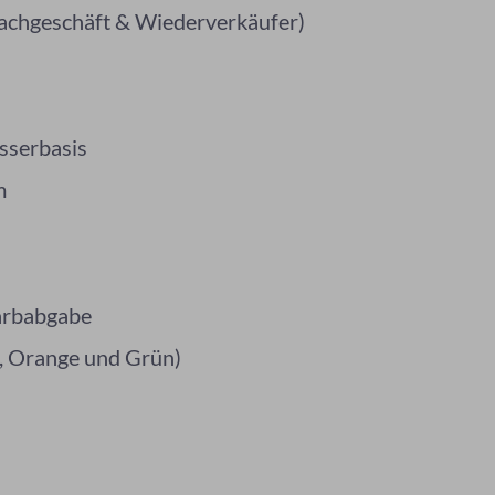
 Fachgeschäft & Wiederverkäufer)
sserbasis
m
Farbabgabe
ot, Orange und Grün)