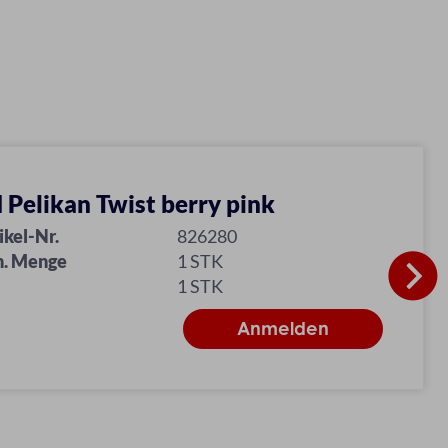
 Pelikan Twist berry pink
ikel-Nr.
826280
n. Menge
1 STK
1 STK