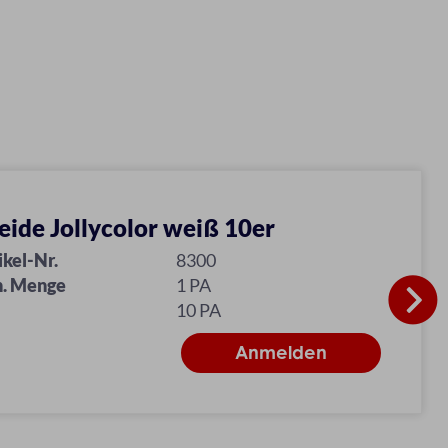
eide Jollycolor weiß 10er
ikel-Nr.
8300
. Menge
1 PA
10 PA