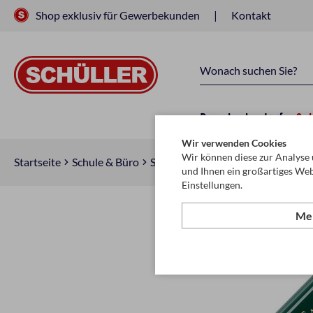
Shop exklusiv für Gewerbekunden
Kontakt
Raucherbedarf
Sc
Wir verwenden Cookies
Wir können diese zur Analyse 
Startseite
Schule & Büro
Schreiben, Zeichnen & Korrigiere
und Ihnen ein großartiges Web
Einstellungen.
Meh