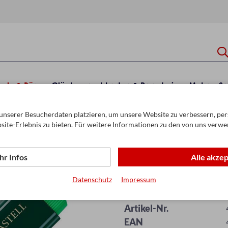
hule & Büro
Glückwunschkarten & Papeterie
Mehr
Sa
unserer Besucherdaten platzieren, um unsere Website zu verbessern, pers
n
Textmarker
site-Erlebnis zu bieten. Für weitere Informationen zu den von uns verwe
r Infos
Alle akze
Datenschutz
Impressum
Faber Textliner 
Artikel-Nr.
EAN