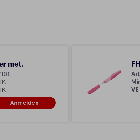
er met.
FH
7101
Art
TK
Mi
TK
VE