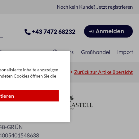
Noch kein Kunde?
Jetzt registrieren
Anmelden
+43 7472 68232
isonen
Über uns
Großhandel
Import
onalisierte Inhalte anzuzeigen
Zurück zur Artikelübersicht
ndeten Cookies öffnen Sie die
ptieren
Fb. 63
48-GRÜN
4005401548638