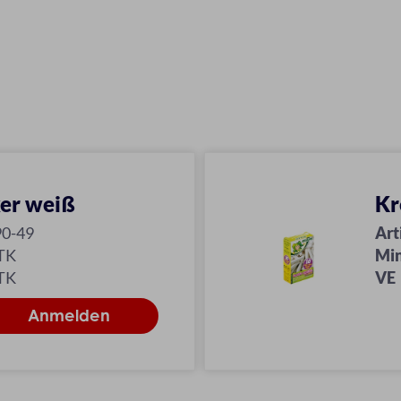
er weiß
Kr
90-49
Art
TK
Min
TK
VE