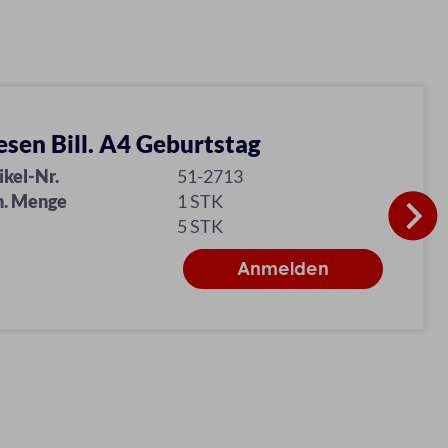
esen Bill. A4 Geburtstag
ikel-Nr.
51-2713
n. Menge
1 STK
5 STK