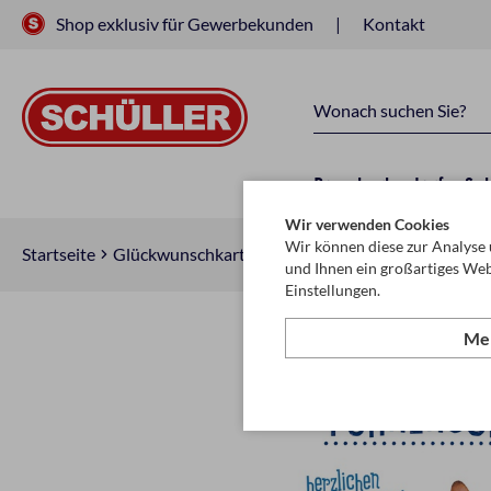
Shop exklusiv für Gewerbekunden
Kontakt
Raucherbedarf
Sc
Wir verwenden Cookies
Wir können diese zur Analyse 
Startseite
Glückwunschkarten & Papeterie
Glückwunschkar
und Ihnen ein großartiges Web
Einstellungen.
Meh