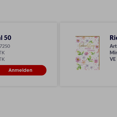
hl 50
Ri
-7250
Art
TK
Mi
TK
VE