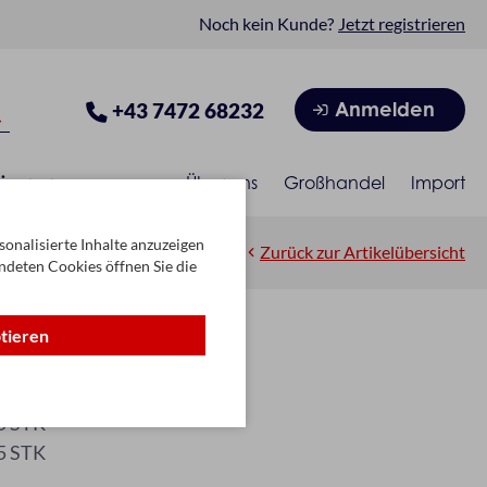
Noch kein Kunde?
Jetzt registrieren
Anmelden
+43 7472 68232
isonen
Über uns
Großhandel
Import
onalisierte Inhalte anzuzeigen
Zurück zur Artikelübersicht
ndeten Cookies öffnen Sie die
ptieren
in
B/41-2003
5 STK
5 STK