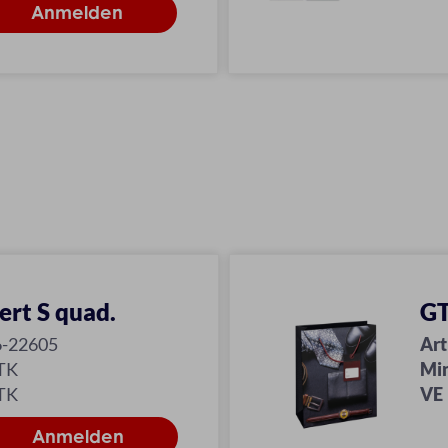
rt S quad.
GT
6-22605
Art
TK
Mi
TK
VE