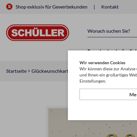
Shop exklusiv für Gewerbekunden
Kontakt
Raucherbedarf
Sc
Wir verwenden Cookies
Wir können diese zur Analyse 
Startseite
Glückwunschkarten & Papeterie
Glückwunschkar
und Ihnen ein großartiges Web
Einstellungen.
Meh