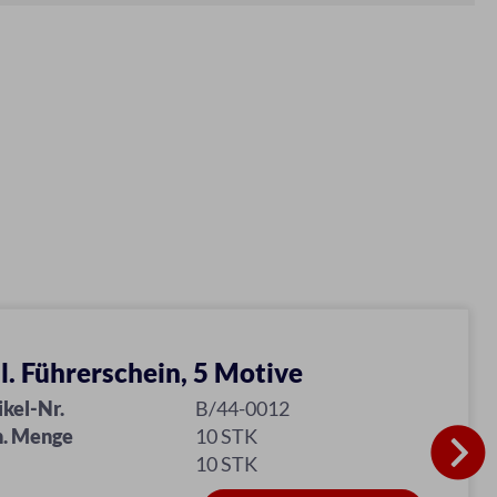
ll. Führerschein, 5 Motive
ikel-Nr.
B/44-0012
. Menge
10 STK
10 STK