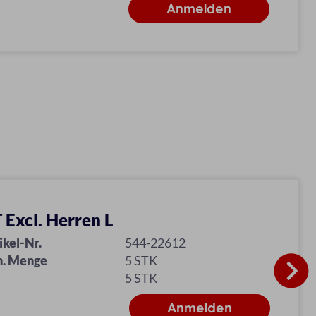
 Excl. Herren L
ikel-Nr.
544-22612
n. Menge
5 STK
5 STK