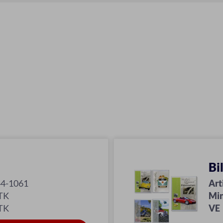
Bi
44-1061
Art
TK
Min
TK
VE