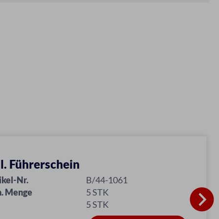
ll. Führerschein
ikel-Nr.
B/44-1061
. Menge
5 STK
5 STK