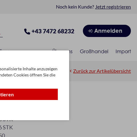
Noch kein Kunde?
Jetzt registrieren
Anmelden
+43 7472 68232
isonen
Über uns
Großhandel
Import
onalisierte Inhalte anzuzeigen
Zurück zur Artikelübersicht
ndeten Cookies öffnen Sie die
ptieren
rift 50
B/314/50
6 STK
6 STK
50