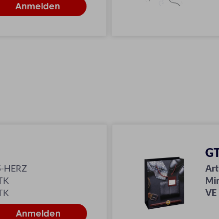
GT
5-HERZ
Art
TK
Mi
TK
VE