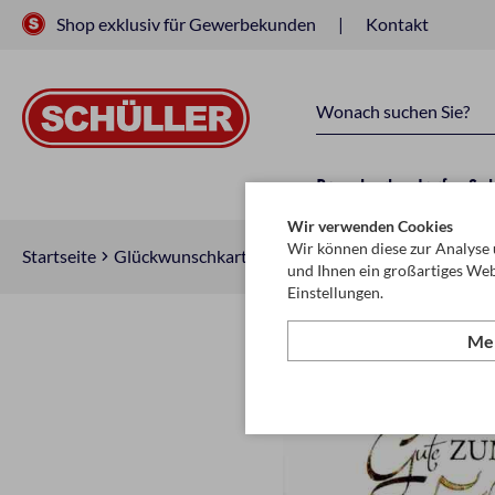
Shop exklusiv für Gewerbekunden
Kontakt
Raucherbedarf
Sc
Wir verwenden Cookies
Wir können diese zur Analyse 
Startseite
Glückwunschkarten & Papeterie
Glückwunschkar
und Ihnen ein großartiges Web
Einstellungen.
Meh