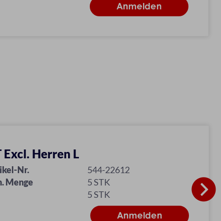
 Excl. Herren L
ikel-Nr.
544-22612
n. Menge
5 STK
5 STK