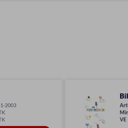
Bi
41-2003
Art
TK
Min
TK
VE