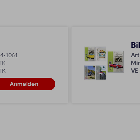
Bi
44-1061
Art
TK
Min
TK
VE