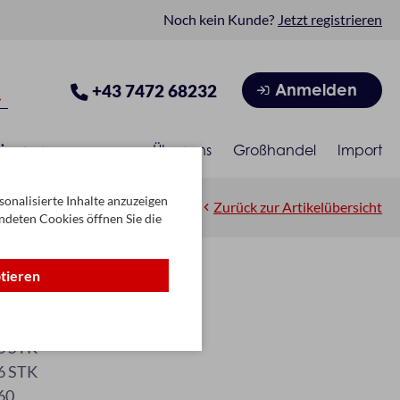
Noch kein Kunde?
Jetzt registrieren
Anmelden
+43 7472 68232
isonen
Über uns
Großhandel
Import
onalisierte Inhalte anzuzeigen
Zurück zur Artikelübersicht
ndeten Cookies öffnen Sie die
ptieren
ty 60
B/52-5760
6 STK
6 STK
60