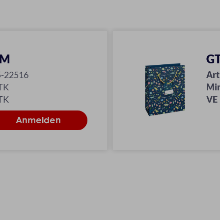
 M
GT
5-22516
Art
TK
Mi
TK
VE