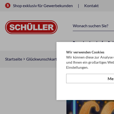
Shop exklusiv für Gewerbekunden
Kontakt
Raucherbedarf
Sc
Wir verwenden Cookies
Wir können diese zur Analyse 
Startseite
Glückwunschkarten & Papeterie
Glückwunschkar
und Ihnen ein großartiges Web
Einstellungen.
Meh