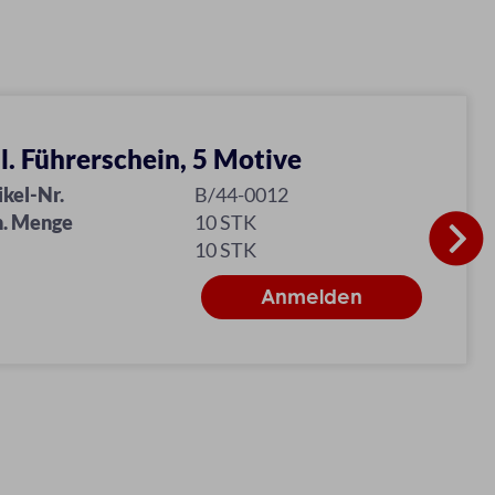
ll. Führerschein, 5 Motive
ikel-Nr.
B/44-0012
. Menge
10 STK
10 STK