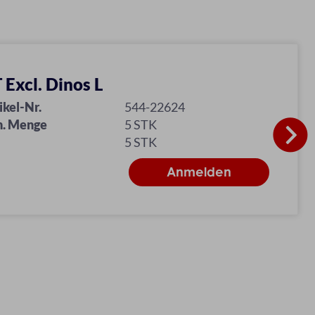
 Excl. Dinos L
ikel-Nr.
544-22624
n. Menge
5 STK
5 STK