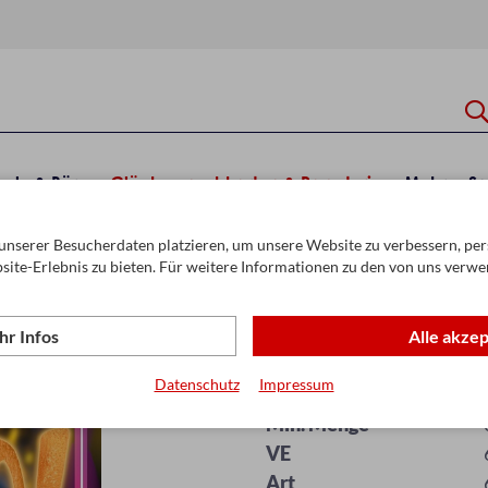
hule & Büro
Glückwunschkarten & Papeterie
Mehr
Sa
unserer Besucherdaten platzieren, um unsere Website zu verbessern, pers
ten Kollektion
Fixzahl
site-Erlebnis zu bieten. Für weitere Informationen zu den von uns verwe
r Infos
Alle akze
Bill. Fixzahl Par
Datenschutz
Impressum
Artikel-Nr.
Min. Menge
VE
Art