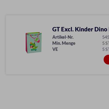
GT Excl. Kinder Dino
Artikel-Nr.
54
Min. Menge
5 S
VE
5 S