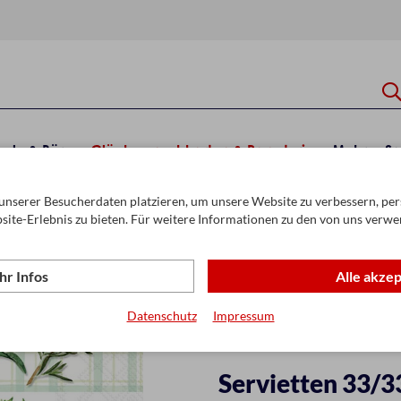
hule & Büro
Glückwunschkarten & Papeterie
Mehr
Sa
unserer Besucherdaten platzieren, um unsere Website zu verbessern, pers
rvietten 33 x 33 cm
site-Erlebnis zu bieten. Für weitere Informationen zu den von uns verwe
r Infos
Alle akze
Datenschutz
Impressum
Servietten 33/3