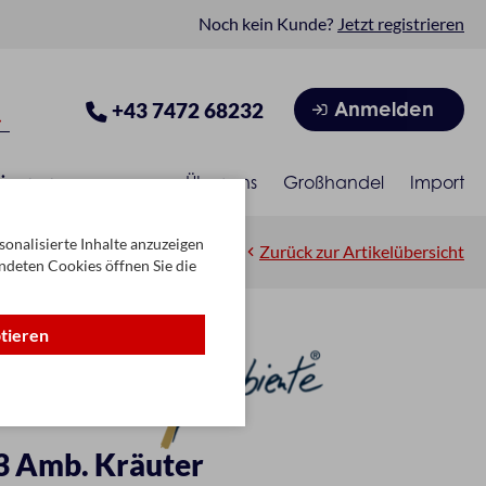
Noch kein Kunde?
Jetzt registrieren
Anmelden
+43 7472 68232
isonen
Über uns
Großhandel
Import
onalisierte Inhalte anzuzeigen
Zurück zur Artikelübersicht
ndeten Cookies öffnen Sie die
ptieren
3 Amb. Kräuter