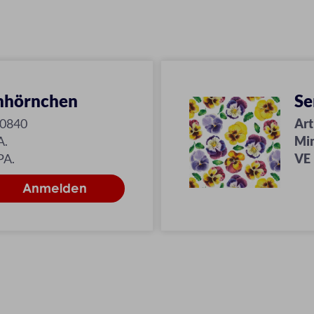
chhörnchen
Se
20840
Art
A.
Mi
PA.
VE