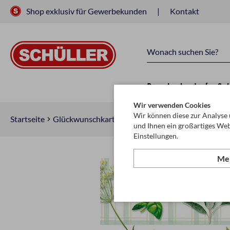
Shop exklusiv für Gewerbekunden
Kontakt
Raucherbedarf
Sc
Wir verwenden Cookies
Wir können diese zur Analyse 
Startseite
Glückwunschkarten & Papeterie
Servietten
Se
und Ihnen ein großartiges Web
Einstellungen.
Meh