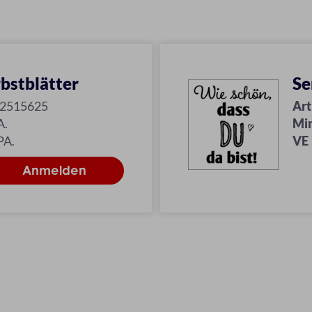
bstblätter
Se
12515625
Art
A.
Mi
PA.
VE