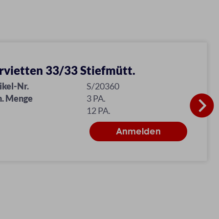
rvietten 33/33 Stiefmütt.
ikel-Nr.
S/20360
n. Menge
3 PA.
12 PA.