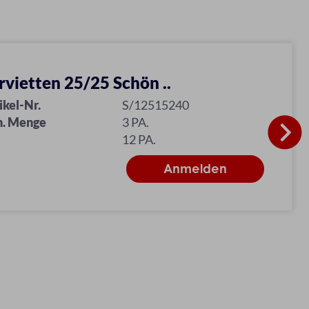
rvietten 25/25 Schön ..
ikel-Nr.
S/12515240
n. Menge
3 PA.
12 PA.