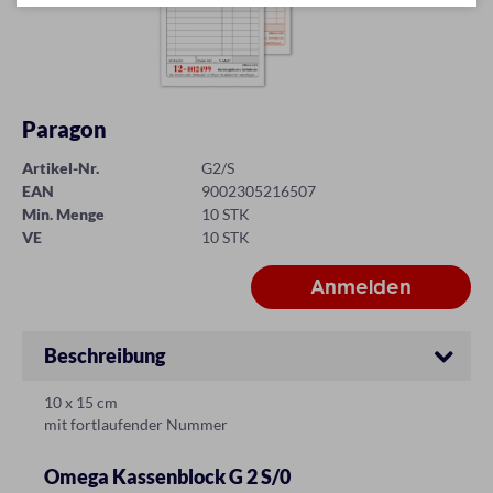
Paragon
Artikel-Nr.
G2/S
EAN
9002305216507
Min. Menge
10 STK
VE
10 STK
Beschreibung
10 x 15 cm
mit fortlaufender Nummer
Omega Kassenblock G 2 S/0