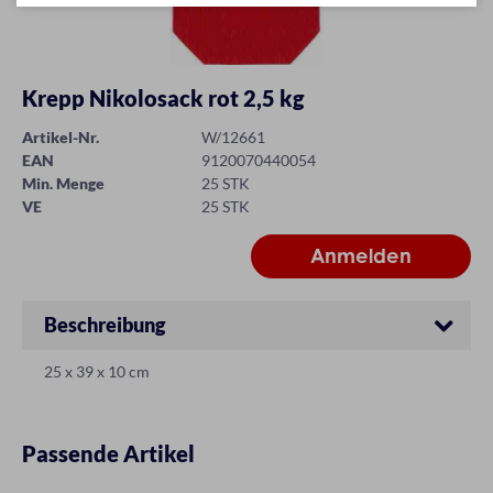
Krepp Nikolosack rot 2,5 kg
Artikel-Nr.
W/12661
EAN
9120070440054
Min. Menge
25 STK
VE
25 STK
Beschreibung
25 x 39 x 10 cm
Passende Artikel