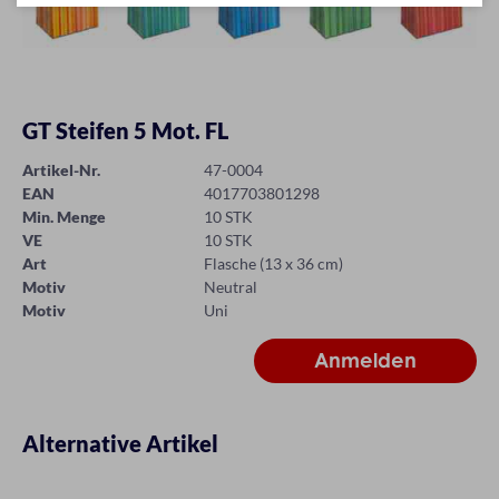
GT Steifen 5 Mot. FL
Artikel-Nr.
47-0004
EAN
4017703801298
Min. Menge
10 STK
VE
10 STK
Art
Flasche (13 x 36 cm)
Motiv
Neutral
Motiv
Uni
Alternative Artikel