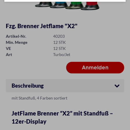
Fzg. Brenner Jetflame "X2"
Artikel-Nr.
40203
Min. Menge
12 STK
VE
12 STK
Art
Turbo/Jet
Beschreibung
mit Standfuß, 4 Farben sortiert
JetFlame Brenner “X2” mit Standfuß –
12er-Display