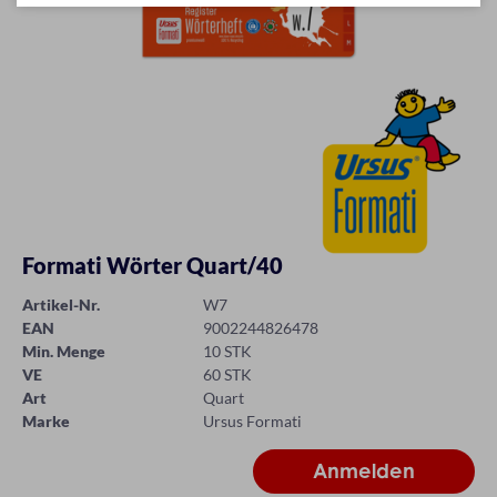
Formati Wörter Quart/40
Artikel-Nr.
W7
EAN
9002244826478
Min. Menge
10 STK
VE
60 STK
Art
Quart
Marke
Ursus Formati