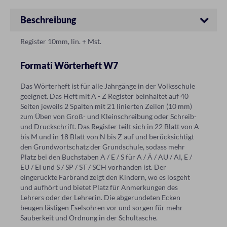
Beschreibung
Register 10mm, lin. + Mst.
Formati Wörterheft W7
Das Wörterheft ist für alle Jahrgänge in der Volksschule
geeignet. Das Heft mit A - Z Register beinhaltet auf 40
Seiten jeweils 2 Spalten mit 21 linierten Zeilen (10 mm)
zum Üben von Groß- und Kleinschreibung oder Schreib-
und Druckschrift. Das Register teilt sich in 22 Blatt von A
bis M und in 18 Blatt von N bis Z auf und berücksichtigt
den Grundwortschatz der Grundschule, sodass mehr
Platz bei den Buchstaben A / E / S für A / Ä / AU / AI, E /
EU / EI und S / SP / ST / SCH vorhanden ist. Der
eingerückte Farbrand zeigt den Kindern, wo es losgeht
und aufhört und bietet Platz für Anmerkungen des
Lehrers oder der Lehrerin. Die abgerundeten Ecken
beugen lästigen Eselsohren vor und sorgen für mehr
Sauberkeit und Ordnung in der Schultasche.