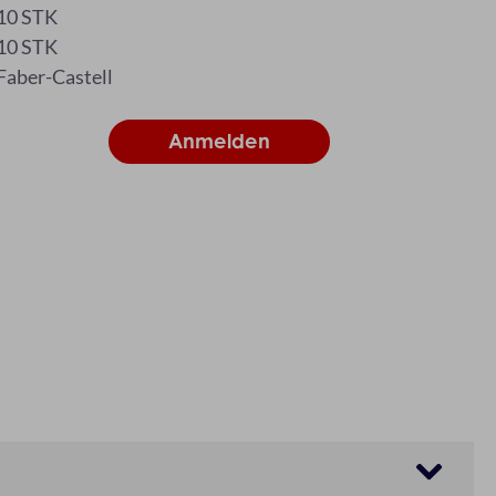
10 STK
10 STK
Faber-Castell