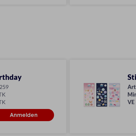
rthday
St
-259
Art
TK
Mi
TK
VE