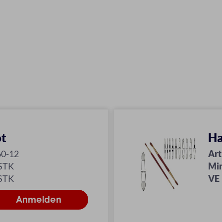
ot
Ha
60-12
Art
 STK
Mi
 STK
VE