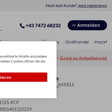
Noch kein Kunde?
Jetzt registrieren
Anmelden
+43 7472 68232
isonen
Über uns
Großhandel
Import
onalisierte Inhalte anzuzeigen
Zurück zur Artikelübersicht
ndeten Cookies öffnen Sie die
ptieren
F Fb. 21
1525-ROT
4005401525219