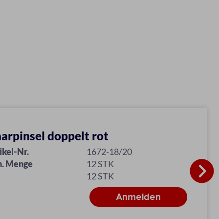
arpinsel doppelt rot
ikel-Nr.
1672-18/20
n. Menge
12 STK
12 STK