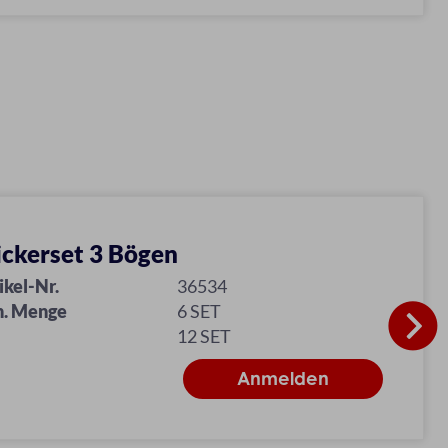
ickerset 3 Bögen
ikel-Nr.
36534
n. Menge
6 SET
12 SET