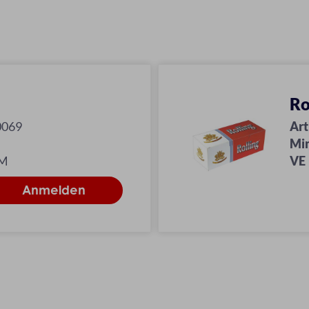
Ro
0069
Art
M
Mi
 M
VE