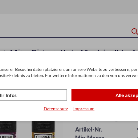
hule & Büro
Glückwunschkarten & Papeterie
Mehr
Sa
unserer Besucherdaten platzieren, um unsere Website zu verbessern, pers
site-Erlebnis zu bieten. Für weitere Informationen zu den von uns verwe
r Infos
Alle akze
Datenschutz
Impressum
Clipper Fzg. We
Artikel-Nr.
Min. Menge