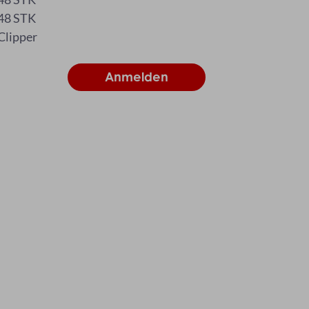
48 STK
Clipper