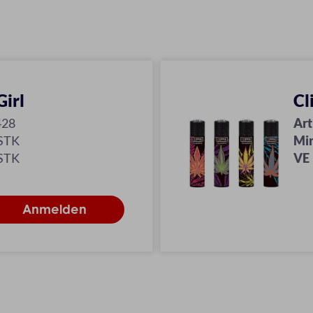
Girl
Cl
428
Art
 STK
Mi
 STK
VE