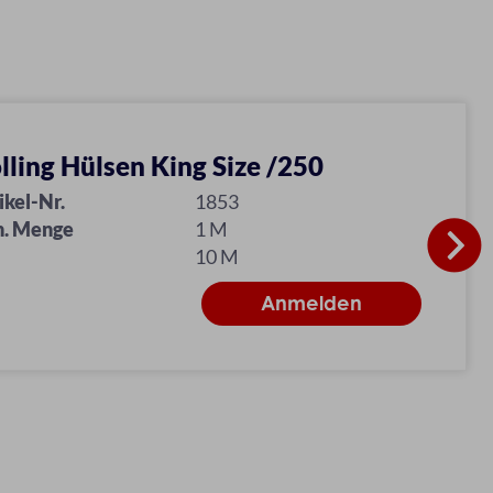
lling Hülsen King Size /250
ikel-Nr.
1853
n. Menge
1 M
10 M