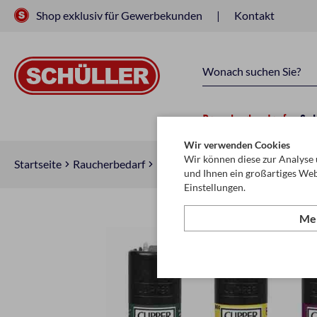
Shop exklusiv für Gewerbekunden
Kontakt
Raucherbedarf
Sc
Wir verwenden Cookies
Wir können diese zur Analyse 
Startseite
Raucherbedarf
Raucherzubehör
Feuerzeuge
und Ihnen ein großartiges Web
Einstellungen.
Meh