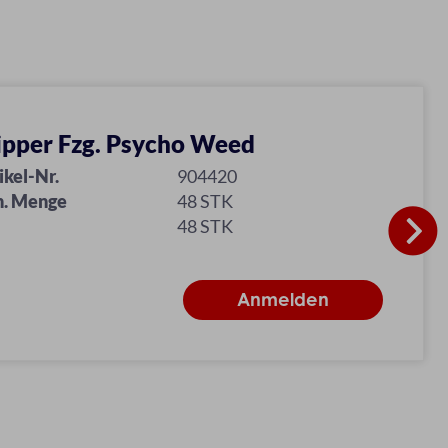
ipper Fzg. Psycho Weed
ikel-Nr.
904420
n. Menge
48 STK
48 STK