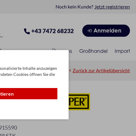
Noch kein Kunde?
Jetzt registrieren
Anmelden
+43 7472 68232
isonen
Über uns
Großhandel
Import
onalisierte Inhalte anzuzeigen
Zurück zur Artikelübersicht
ndeten Cookies öffnen Sie die
ptieren
ird
915590
48 STK