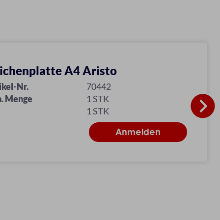
ichenplatte A4 Aristo
ikel-Nr.
70442
. Menge
1 STK
1 STK