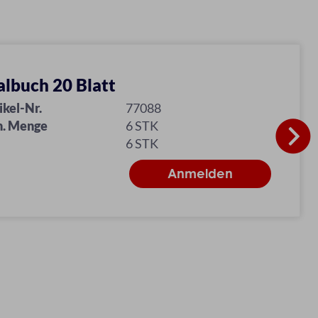
lbuch 20 Blatt
ikel-Nr.
77088
n. Menge
6 STK
6 STK