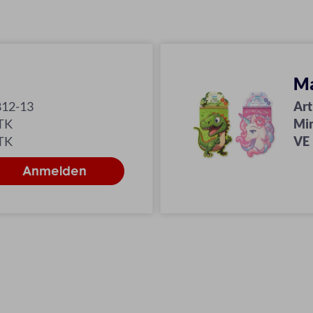
Ma
812-13
Art
TK
Mi
TK
VE