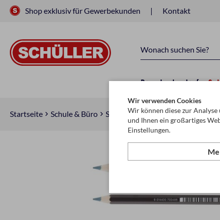
Shop exklusiv für Gewerbekunden
Kontakt
Raucherbedarf
Sc
Wir verwenden Cookies
Wir können diese zur Analyse 
Startseite
Schule & Büro
Schreiben, Zeichnen & Korrigiere
und Ihnen ein großartiges Web
Einstellungen.
Meh