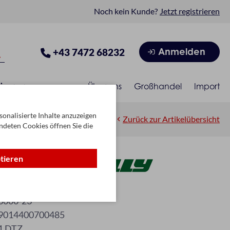
Noch kein Kunde?
Jetzt registrieren
Anmelden
+43 7472 68232
isonen
Über uns
Großhandel
Import
onalisierte Inhalte anzuzeigen
Zurück zur Artikelübersicht
ndeten Cookies öffnen Sie die
ptieren
grau (0289)
3000-23
9014400700485
1 DTZ