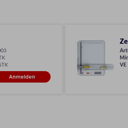
Ze
003
Art
TK
Min
 STK
VE