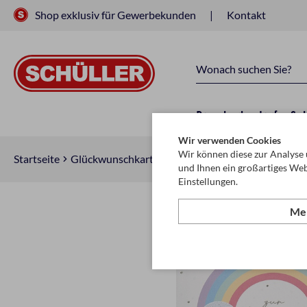
Shop exklusiv für Gewerbekunden
Kontakt
Raucherbedarf
Sc
Wir verwenden Cookies
Wir können diese zur Analyse 
Startseite
Glückwunschkarten & Papeterie
Glückwunschkar
und Ihnen ein großartiges Web
Einstellungen.
Meh