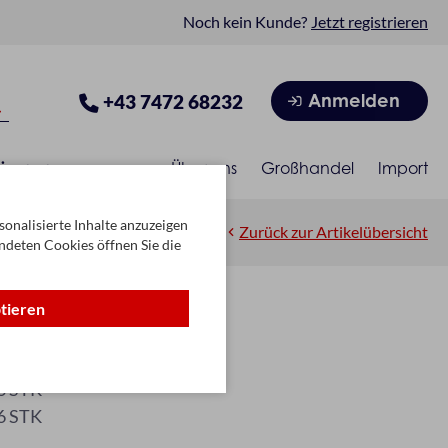
Noch kein Kunde?
Jetzt registrieren
Anmelden
+43 7472 68232
isonen
Über uns
Großhandel
Import
onalisierte Inhalte anzuzeigen
Zurück zur Artikelübersicht
ndeten Cookies öffnen Sie die
ptieren
B/732-0010
6 STK
6 STK