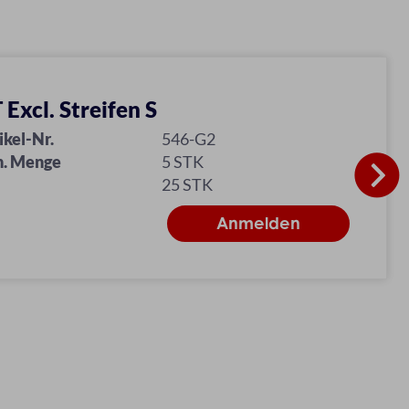
 Excl. Streifen S
ikel-Nr.
546-G2
n. Menge
5 STK
25 STK