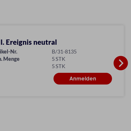
ll. Ereignis neutral
ikel-Nr.
B/31-8135
n. Menge
5 STK
5 STK