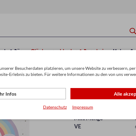
hule & Büro
Glückwunschkarten & Papeterie
Mehr
Sa
unserer Besucherdaten platzieren, um unsere Website zu verbessern, pers
ten Kollektion
Taufe
site-Erlebnis zu bieten. Für weitere Informationen zu den von uns verwe
r Infos
Alle akze
Bill. Taufe
Datenschutz
Impressum
Artikel-Nr.
Min. Menge
VE