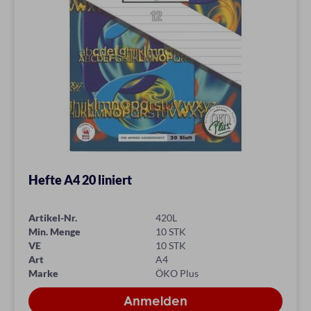
Hefte A4 20 liniert
Artikel-Nr.
420L
Min. Menge
10 STK
VE
10 STK
Art
A4
Marke
ÖKO Plus