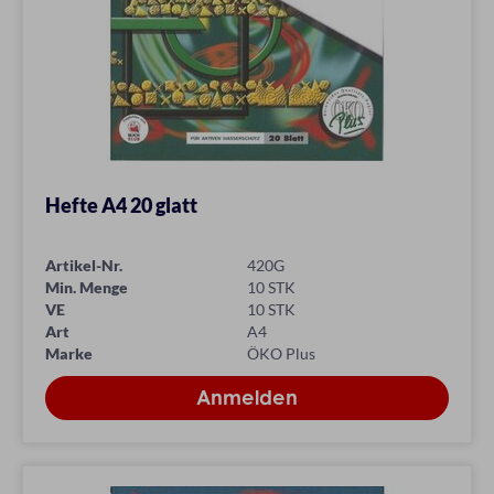
Hefte A4 20 glatt
Artikel-Nr.
420G
Min. Menge
10 STK
VE
10 STK
Art
A4
Marke
ÖKO Plus