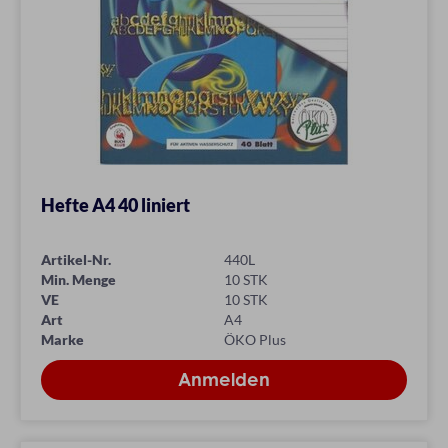
Hefte A4 40 liniert
Artikel-Nr.
440L
Min. Menge
10 STK
VE
10 STK
Art
A4
Marke
ÖKO Plus