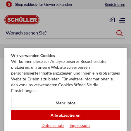
Shop exklusiv für Gewerbekunden
Registrieren
Startseite
Schule & Büro
Hefte & Blöcke
Hefte
Wir verwenden Cookies
Wir können diese zur Analyse unserer Besucherdaten
Hefte
platzieren, um unsere Website zu verbessern,
personalisierte Inhalte anzuzeigen und Ihnen ein großartiges
Website-Erlebnis zu bieten. Für weitere Informationen zu
Filtern & Sortieren
den von uns verwendeten Cookies öffnen Sie die
Einstellungen.
Seite
Mehr Infos
keyboard_arrow_right
1
2
...
8
Alle akzeptieren
Datenschutz
Impressum