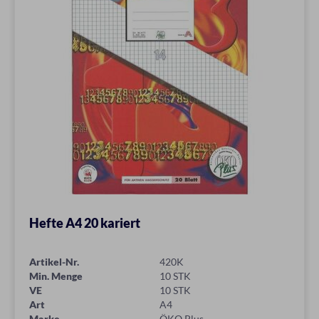
Hefte A4 20 kariert
Artikel-Nr.
420K
Min. Menge
10 STK
VE
10 STK
Art
A4
Marke
ÖKO Plus