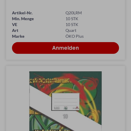
Artikel-Nr.
Q20LRM
Min. Menge
10 STK
VE
10 STK
Art
Quart
Marke
ÖKO Plus