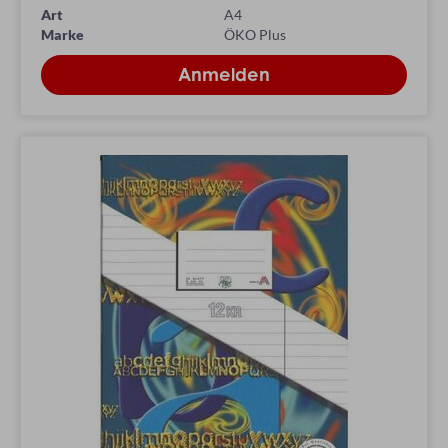
Art
A4
Marke
ÖKO Plus