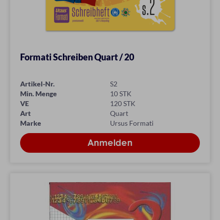
Formati Schreiben Quart / 20
Artikel-Nr.
S2
Min. Menge
10 STK
VE
120 STK
Art
Quart
Marke
Ursus Formati