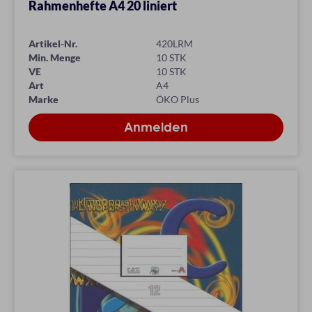
Rahmenhefte A4 20 liniert
Artikel-Nr.
420LRM
Min. Menge
10 STK
VE
10 STK
Art
A4
Marke
ÖKO Plus