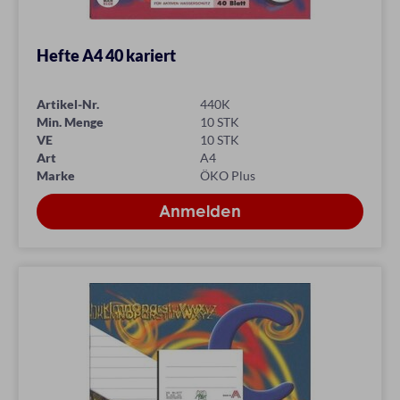
Hefte A4 40 kariert
Artikel-Nr.
440K
Min. Menge
10 STK
VE
10 STK
Art
A4
Marke
ÖKO Plus