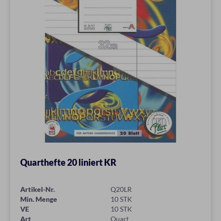
Quarthefte 20 liniert KR
Artikel-Nr.
Q20LR
Min. Menge
10 STK
VE
10 STK
Art
Quart