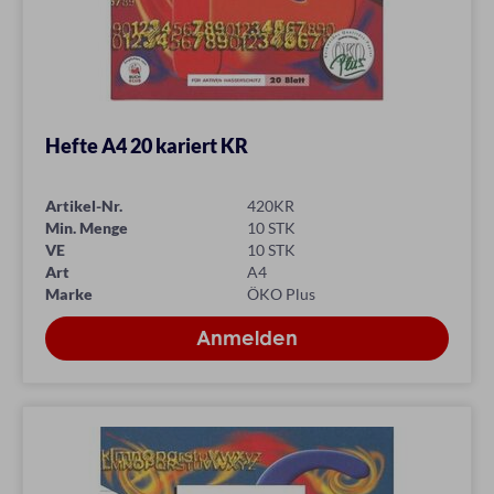
Hefte A4 20 kariert KR
Artikel-Nr.
420KR
Min. Menge
10 STK
VE
10 STK
Art
A4
Marke
ÖKO Plus