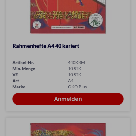
Rahmenhefte A4 40 kariert
Artikel-Nr.
440KRM
Min. Menge
10 STK
VE
10 STK
Art
A4
Marke
ÖKO Plus