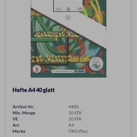
Hefte A4 40 glatt
Artikel-Nr.
440G
Min. Menge
10 STK
VE
10 STK
Art
A4
Marke
ÖKO Plus