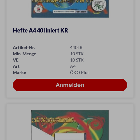
Hefte A4 40 liniert KR
Artikel-Nr.
440LR
Min. Menge
10 STK
VE
10 STK
Art
A4
Marke
ÖKO Plus