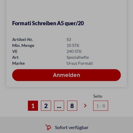
Formati Schreiben A5 quer/20
Artikel-Nr.
S3
Min. Menge
10 STK
VE
240 STK
Art
Spezialhefte
Marke
Ursus Formati
Seite
keyboard_arrow_right
1
2
...
8
Verlässlicher Service