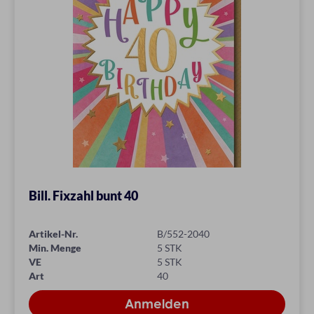
Bill. Fixzahl bunt 40
Artikel-Nr.
B/552-2040
Min. Menge
5 STK
VE
5 STK
Art
40