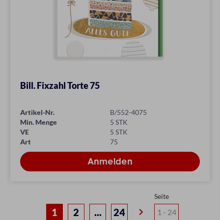
Bill. Fixzahl Torte 75
Artikel-Nr.
B/552-4075
Min. Menge
5 STK
VE
5 STK
Art
75
Seite
keyboard_arrow_right
1
2
...
24