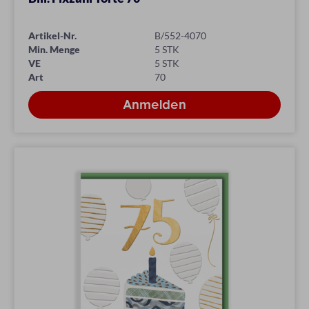
Artikel-Nr.
B/552-4070
Min. Menge
5 STK
VE
5 STK
Art
70