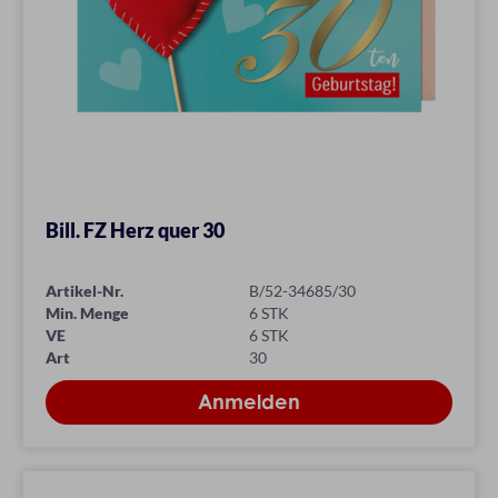
Bill. FZ Herz quer 30
Artikel-Nr.
B/52-34685/30
Min. Menge
6 STK
VE
6 STK
Art
30