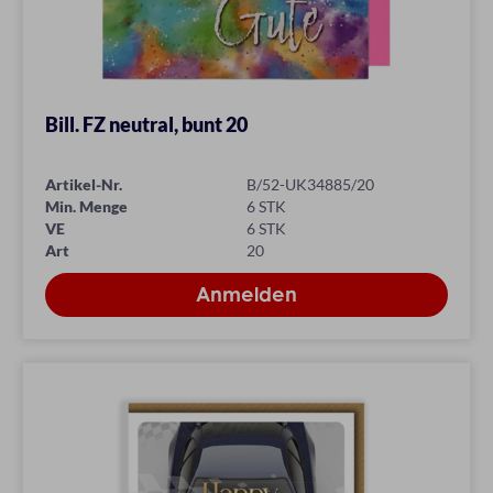
Bill. FZ neutral, bunt 20
Artikel-Nr.
B/52-UK34885/20
Min. Menge
6 STK
VE
6 STK
Art
20