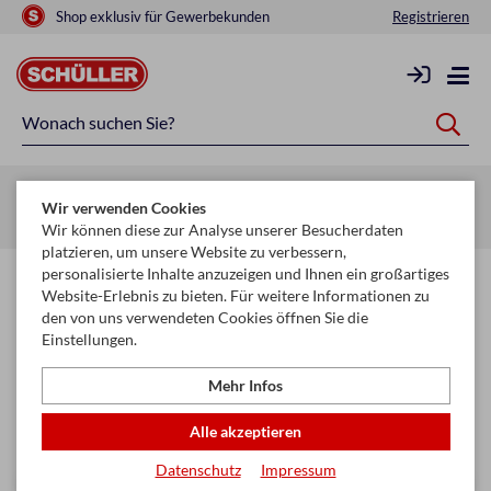
Shop exklusiv für Gewerbekunden
Registrieren
Startseite
Glückwunschkarten & Papeterie
Wir verwenden Cookies
Glückwunschkarten Kollektion
Fixzahl
Wir können diese zur Analyse unserer Besucherdaten
platzieren, um unsere Website zu verbessern,
personalisierte Inhalte anzuzeigen und Ihnen ein großartiges
Fixzahl
Website-Erlebnis zu bieten. Für weitere Informationen zu
den von uns verwendeten Cookies öffnen Sie die
Einstellungen.
Filtern & Sortieren
Mehr Infos
Seite
keyboard_arrow_right
Alle akzeptieren
1
2
...
24
Datenschutz
Impressum