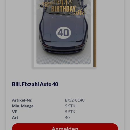
Bill. Fixzahl Auto 40
Artikel-Nr.
B/52-8140
Min. Menge
5 STK
VE
5 STK
Art
40