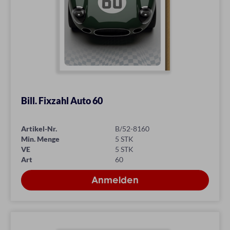
Bill. Fixzahl Auto 60
Artikel-Nr.
B/52-8160
Min. Menge
5 STK
VE
5 STK
Art
60