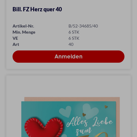
Bill. FZ Herz quer 40
Artikel-Nr.
B/52-34685/40
Min. Menge
6 STK
VE
6 STK
Art
40