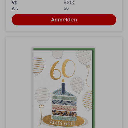
VE
5 STK
Art
50