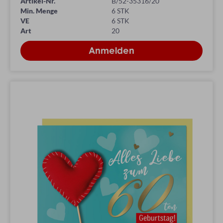
Artikel-Nr.
B/52-35316/20
Min. Menge
6 STK
VE
6 STK
Art
20