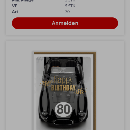
VE
5 STK
Art
70