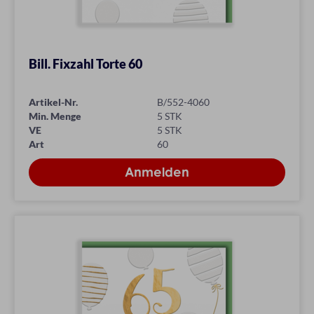
Bill. Fixzahl Torte 60
Artikel-Nr.
B/552-4060
Min. Menge
5 STK
VE
5 STK
Art
60