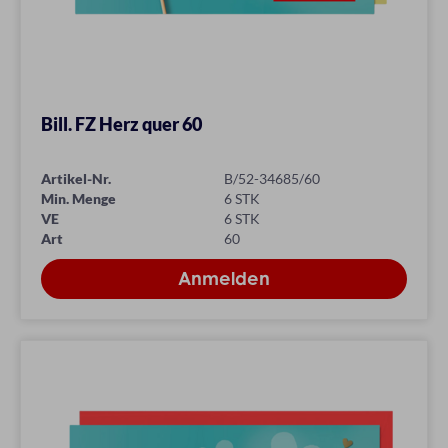
Bill. FZ Herz quer 60
Artikel-Nr.
B/52-34685/60
Min. Menge
6 STK
VE
6 STK
Art
60