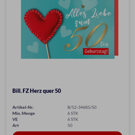
Bill. FZ Herz quer 50
Artikel-Nr.
B/52-34685/50
Min. Menge
6 STK
VE
6 STK
Art
50