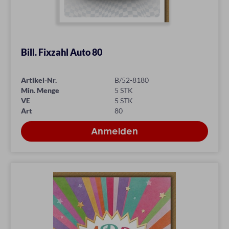
Bill. Fixzahl Auto 80
Artikel-Nr.
B/52-8180
Min. Menge
5 STK
VE
5 STK
Art
80